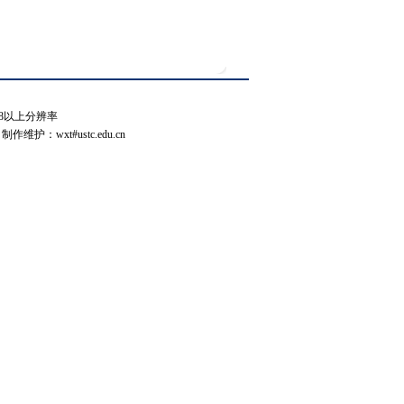
68以上分辨率
wxt#ustc.edu.cn